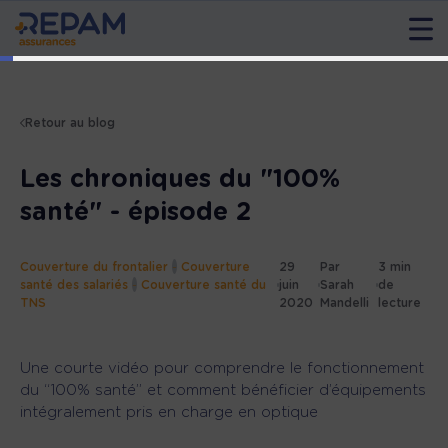
Retour au blog
Les chroniques du "100%
santé" - épisode 2
Couverture du frontalier
-
Couverture
29
Par
3 min
santé des salariés
-
Couverture santé du
juin
Sarah
de
TNS
2020
Mandelli
lecture
Une courte vidéo pour comprendre le fonctionnement
du “100% santé” et comment bénéficier d’équipements
intégralement pris en charge en optique