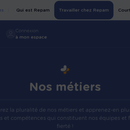
es
Qui est Repam
Travailler chez Repam
Court
Connexion
Bienvenue chez
à mon espace
nous
Nos métiers
Espace assuré santé
Recrutement
Espace courtiers
Nos métiers
Espace gestion RH
ez la pluralité de nos métiers et apprenez-en plus
s et compétences qui constituent nos équipes et 
fierté !