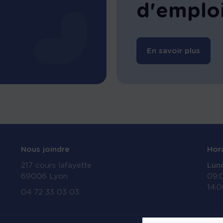
d'emplo
En savoir plus
Nous joindre
Hor
217 cours lafayette
Lund
69006 Lyon
09:
14:0
04 72 33 03 03