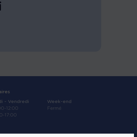
i
aires
i - Vendredi
Week-end
00-12:00
Fermé
0-17:00