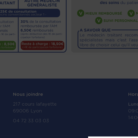
Nous joindre
Hor
217 cours lafayette
Lund
69006 Lyon
09:
14:0
04 72 33 03 03