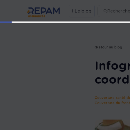
l Le blog
Recherch
Retour au blog
Infog
coord
Couverture santé de
Couverture du front