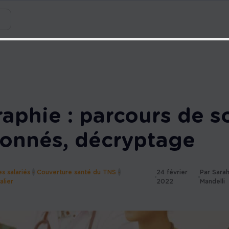
e
raphie : parcours de s
onnés, décryptage
s salariés
-
Couverture santé du TNS
-
24 février
Par Sara
alier
2022
Mandelli