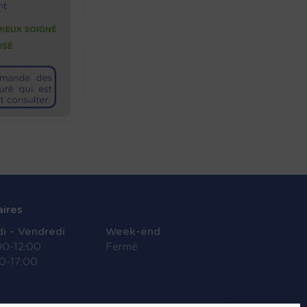
aires
i - Vendredi
Week-end
00-12:00
Fermé
0-17:00