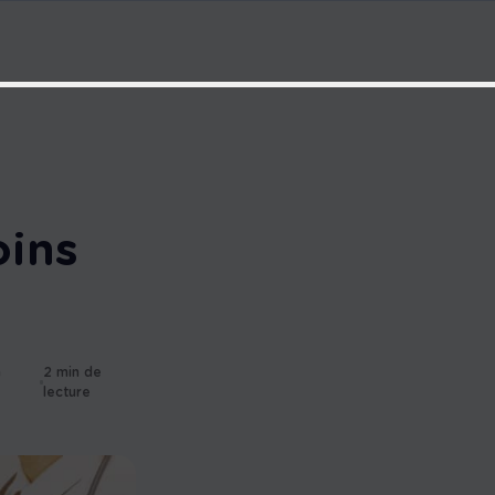
oins
h
2 min de
lecture