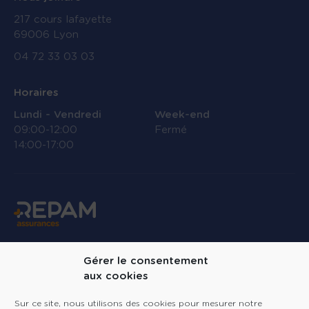
217 cours lafayette
69006 Lyon
04 72 33 03 03
Horaires
Lundi - Vendredi
Week-end
09:00-12:00
Fermé
14:00-17:00
Linkedin
Gérer le consentement
aux cookies
Repam Assurances
Sur ce site, nous utilisons des cookies pour mesurer notre