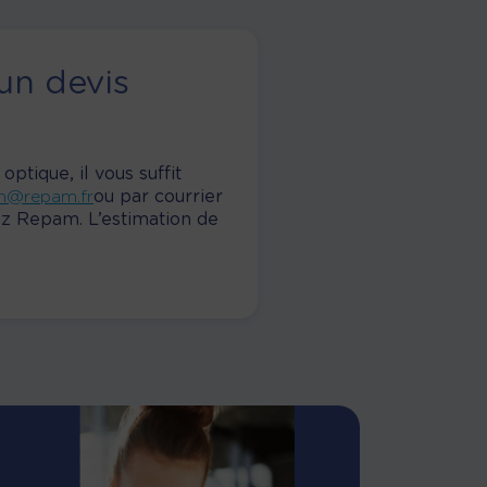
un devis
tique, il vous suffit
m@repam.fr
ou par courrier
hez Repam. L’estimation de