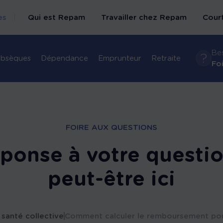
es
Qui est Repam
Travailler chez Repam
Court
Bes
bsèques
Dépendance
Emprunteur
Retraite
Bienvenue chez
Fo
nous
Nos métiers
Recrutement
FOIRE AUX QUESTIONS
éponse à votre questio
peut-être ici
santé collective
Comment calculer le remboursement pou