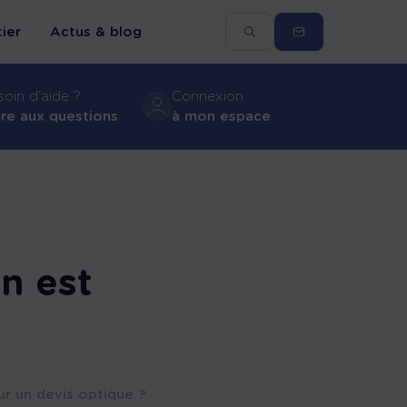
ier
Actus & blog
oin d’aide ?
Connexion
ire aux questions
à mon espace
Espace assuré santé
Espace courtiers
Espace gestion RH
n est
r un devis optique ?