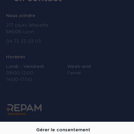
Nous joindre
217 cours lafayette
69006 Lyon
04 72 33 03 03
Horaires
Lundi - Vendredi
Week-end
09:00-12:00
Fermé
14:00-17:00
Linkedin
Gérer le consentement