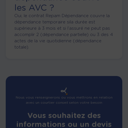
les AVC ?
Oui, le contrat
R
epam
D
épendance couvre la
dépendance temporaire
si
la durée
est
supérieure
à
3 mois
et
si
l’assuré
n
e
peut pas
accomplir 2 (dépendance partielle) ou 3 des 4
actes de la vie quotidienne (dépendance
totale).
Nous vous renseignerons ou vous mettrons en relation
avec un courtier conseil selon votre besoin
Vous souhaitez des
informations ou un devis