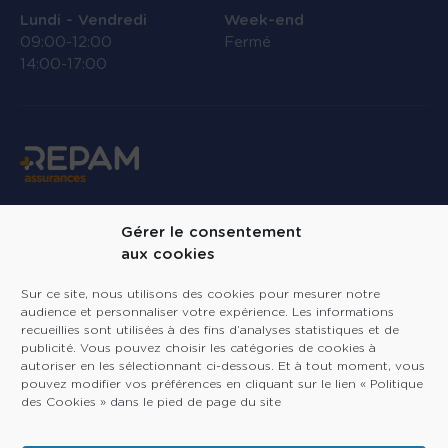
Lundi - Vendredi
Week-end
09:00-12:00
Fermé
14:00-17:00
Linkedin
Gérer le consentement
aux cookies
Repam Assurances
Sur ce site, nous utilisons des cookies pour mesurer notre
audience et personnaliser votre expérience. Les informations
Vous êtes
recueillies sont utilisées à des fins d’analyses statistiques et de
publicité. Vous pouvez choisir les catégories de cookies à
Ressources
autoriser en les sélectionnant ci-dessous. Et à tout moment, vous
pouvez modifier vos préférences en cliquant sur le lien « Politique
des Cookies » dans le pied de page du site
© Repam 2026