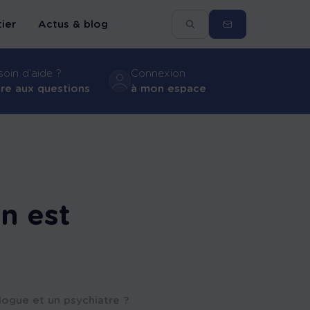
ier
Actus & blog
oin d’aide ?
Connexion
ire aux questions
à mon espace
Espace assuré santé
Espace courtiers
Espace gestion RH
n est
logue et un psychiatre ?