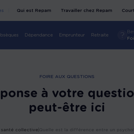
es
Qui est Repam
Travailler chez Repam
Court
Bes
bsèques
Dépendance
Emprunteur
Retraite
Bienvenue chez
Fo
nous
Nos métiers
Recrutement
FOIRE AUX QUESTIONS
éponse à votre questio
peut-être ici
santé collective
Quelle est la différence entre un psycho