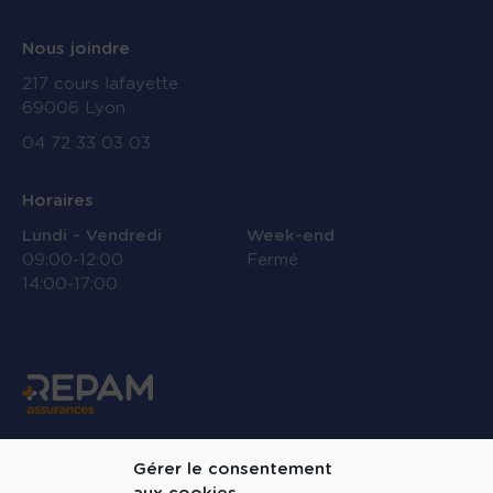
Nous joindre
217 cours lafayette
69006 Lyon
04 72 33 03 03
Horaires
Lundi - Vendredi
Week-end
09:00-12:00
Fermé
14:00-17:00
Linkedin
Gérer le consentement