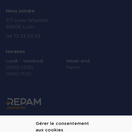
Nous joindre
217 cours lafayette
69006 Lyon
04 72 33 03 03
Horaires
Lundi - Vendredi
Week-end
09:00-12:00
Fermé
14:00-17:00
Linkedin
Gérer le consentement
aux cookies